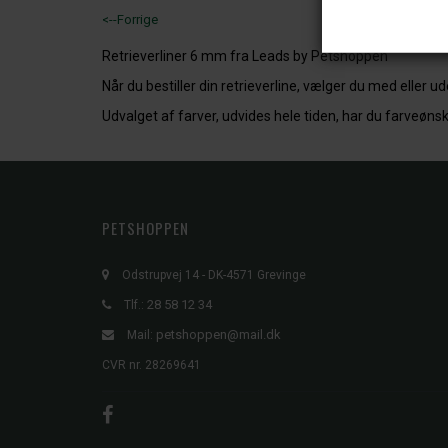
<--Forrige
Retrieverliner 6 mm fra Leads by Petshoppen
Når du bestiller din retrieverline, vælger du med eller 
Udvalget af farver, udvides hele tiden, har du farveønsk
PETSHOPPEN
Odstrupvej 14 - DK-4571 Grevinge
28 58 12 34
Tlf.:
petshoppen@mail.dk
Mail:
CVR nr. 28269641