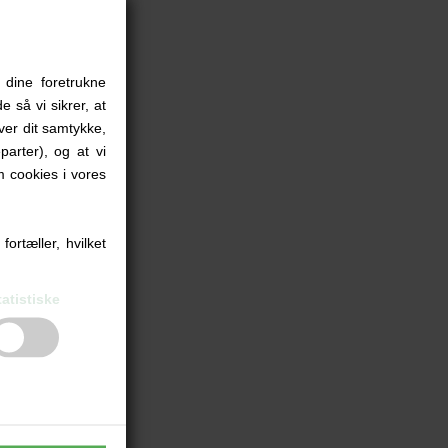
 dine foretrukne
e så vi sikrer, at
iver dit samtykke,
parter), og at vi
 cookies i vores
ortæller, hvilket
 MM
tatistiske