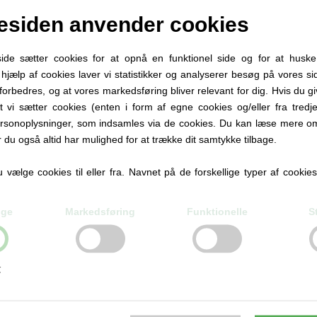
siden anvender cookies
e sætter cookies for at opnå en funktionel side og for at huske
d hjælp af cookies laver vi statistikker og analyserer besøg på vores sid
forbedres, og at vores markedsføring bliver relevant for dig. Hvis du g
at vi sætter cookies (enten i form af egne cookies og/eller fra tredje
rsonoplysninger, som indsamles via de cookies. Du kan læse mere om
r du også altid har mulighed for at trække dit samtykke tilbage.
vælge cookies til eller fra. Navnet på de forskellige typer af cookies f
ERLINE TURQUOISE & PISTACHES STRIPES, 6 MM
RETRIEVERLINE URBAN, 6
ige
Markedsføring
Funktionelle
S
70,00 DKK
70,00 DKK
r