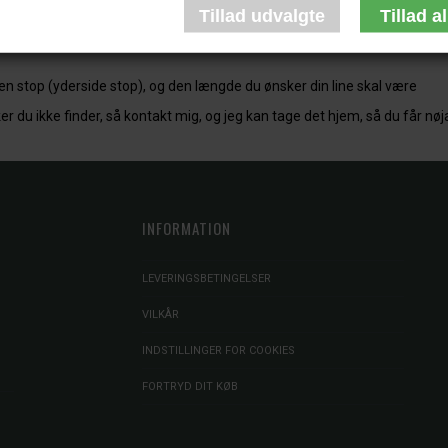
1
2
3
4
uden stop (yderside stop), og den længde du ønsker din line skal være
er du ikke finder, så kontakt mig, og jeg kan tage det hjem, så du får nø
INFORMATION
LEVERINGSBETINGELSER
VILKÅR
INDSTILLINGER FOR COOKIES
FORTRYD DIT KØB