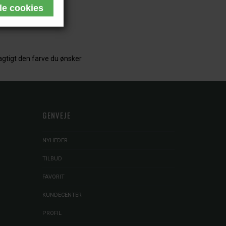
jagtigt den farve du ønsker
GENVEJE
NYHEDER
TILBUD
FAVORIT
KUNDECENTER
PROFIL