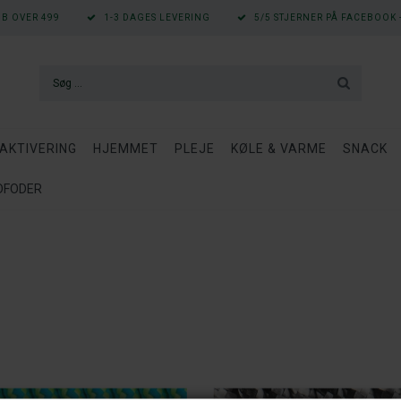
ØB OVER 499
1-3 DAGES LEVERING
5/5 STJERNER PÅ FACEBOOK -
AKTIVERING
HJEMMET
PLEJE
KØLE & VARME
SNACK
ÅDFODER