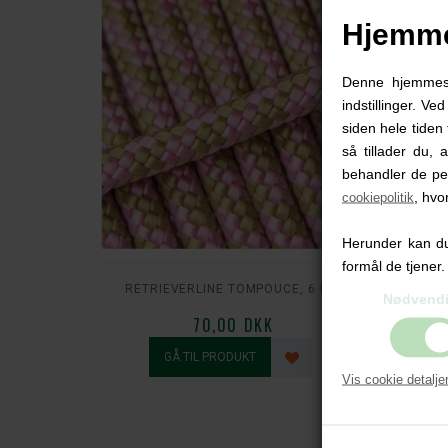
Hjemme
Denne hjemmesid
indstillinger. Ve
siden hele tiden 
så tillader du, 
behandler de pe
, hvo
cookiepolitik
Herunder kan du 
formål de tjener.
RETRIEVERLINE TOMPOUCE, 6 MM
RETRIEV
Nødvend
70,00 DKK
Vis cookie detalje