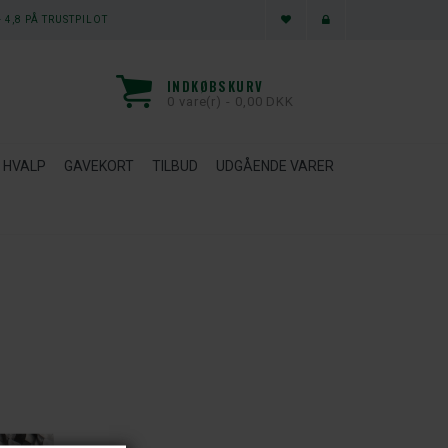
 4,8 PÅ TRUSTPILOT
INDKØBSKURV
0 vare(r) - 0,00 DKK
HVALP
GAVEKORT
TILBUD
UDGÅENDE VARER