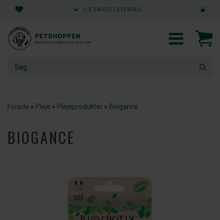
5/5 STJERNER PÅ FACEBOOK - 4,8 PÅ TRUSTPILOT
»
Pleje
»
Plejeprodukter
»
Biogance
Forside
BIOGANCE