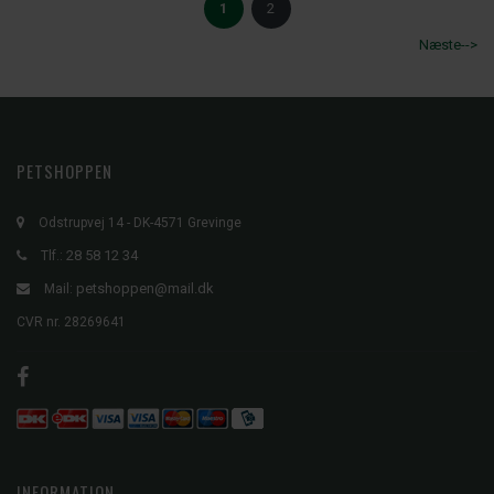
1
2
Næste-->
PETSHOPPEN
Odstrupvej 14 - DK-4571 Grevinge
28 58 12 34
Tlf.:
petshoppen@mail.dk
Mail:
CVR nr. 28269641
INFORMATION