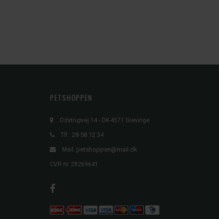
PETSHOPPEN
Odstrupvej 14 - DK-4571 Grevinge
28 58 12 34
Tlf.:
petshoppen@mail.dk
Mail:
CVR nr. 28269641