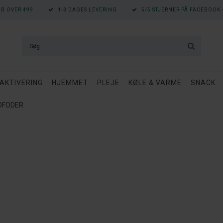
ØB OVER 499
1-3 DAGES LEVERING
5/5 STJERNER PÅ FACEBOOK -
AKTIVERING
HJEMMET
PLEJE
KØLE & VARME
SNACK
ÅDFODER