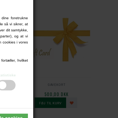
 dine foretrukne
e så vi sikrer, at
iver dit samtykke,
parter), og at vi
 cookies i vores
ortæller, hvilket
tatistiske
GAVEKORT
500,00 DKK