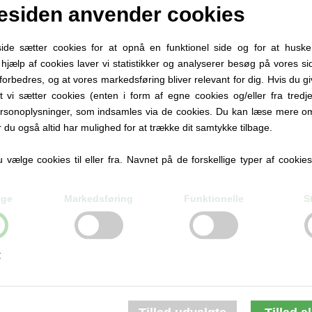
siden anvender cookies
e sætter cookies for at opnå en funktionel side og for at huske
d hjælp af cookies laver vi statistikker og analyserer besøg på vores sid
forbedres, og at vores markedsføring bliver relevant for dig. Hvis du g
at vi sætter cookies (enten i form af egne cookies og/eller fra tredje
rsonoplysninger, som indsamles via de cookies. Du kan læse mere om
r du også altid har mulighed for at trække dit samtykke tilbage.
vælge cookies til eller fra. Navnet på de forskellige typer af cookies f
ige
Markedsføring
Funktionelle
S
GAVEKORT
GAVEKORT
350,00 DKK
400,00 DKK
r