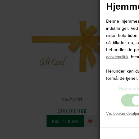
Hjemme
Denne hjemmesid
indstillinger. Ve
siden hele tiden 
så tillader du, 
behandler de pe
, hvo
cookiepolitik
Herunder kan du 
formål de tjener.
Nødvend
GAVEKORT
300,00 DKK
Vis cookie detalje