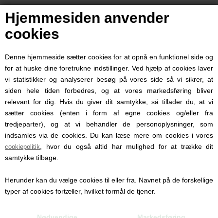
Hjemmesiden anvender
cookies
4010
Varenummer:
Denne hjemmeside sætter cookies for at opnå en funktionel side og
for at huske dine foretrukne indstillinger. Ved hjælp af cookies laver
Lev. 1-2 dage
Leveringstid:
vi statistikker og analyserer besøg på vores side så vi sikrer, at
siden hele tiden forbedres, og at vores markedsføring bliver
relevant for dig. Hvis du giver dit samtykke, så tillader du, at vi
Indbydende bløde godbidder formet som små kødben i forskellige
sætter cookies (enten i form af egne cookies og/eller fra
farver.
tredjeparter), og at vi behandler de personoplysninger, som
indsamles via de cookies. Du kan læse mere om cookies i vores
, hvor du også altid har mulighed for at trække dit
cookiepolitik
Perfekt som træningsgodbidder eller som en lille belønning til
samtykke tilbage.
hunden.
Herunder kan du vælge cookies til eller fra. Navnet på de forskellige
typer af cookies fortæller, hvilket formål de tjener.
Størrelse ca. 1 cm
Nødvendige
Markedsføring