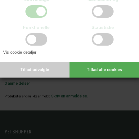
Leveres i spande med 500g
Sammensætning: korn, kød- og animalske biprodukter (heraf 4%
Funktionelle
Statistiske
fjerkræ, 4% lam, 4% fisk, 4% kallun), vegetabilske biprodukter, olie
og fedt.
Indhold: råprotein 20%, råaske 3,0%, råfedt 6,0%, råfibre 3,0%,
Vis cookie detaljer
vand 18,0%
0 anmeldelser
Skriv en anmeldelse.
Produktet er endnu ikke anmeldt.
PETSHOPPEN