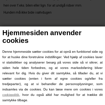
hen over f.eks. bilen eller lign. for at undgå ridser mm.
Hunden må ikke bide i sølvdugen
0 anmeldelser
Hjemmesiden anvender
cookies
Skriv en anmeldelse.
Produktet er endnu ikke anmeldt.
Denne hjemmeside sætter cookies for at opnå en funktionel side og
for at huske dine foretrukne indstillinger. Ved hjælp af cookies laver
MÅSKE ER DU OGSÅ
vi statistikker og analyserer besøg på vores side så vi sikrer, at
INTERESSERET I FØLGENDE
siden hele tiden forbedres, og at vores markedsføring bliver
relevant for dig. Hvis du giver dit samtykke, så tillader du, at vi
PRODUKTER
sætter cookies (enten i form af egne cookies og/eller fra
tredjeparter), og at vi behandler de personoplysninger, som
indsamles via de cookies. Du kan læse mere om cookies i vores
, hvor du også altid har mulighed for at trække dit
cookiepolitik
samtykke tilbage.