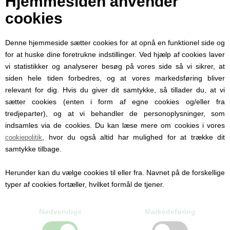
Hjemmesiden anvender
cookies
Denne hjemmeside sætter cookies for at opnå en funktionel side og
for at huske dine foretrukne indstillinger. Ved hjælp af cookies laver
vi statistikker og analyserer besøg på vores side så vi sikrer, at
siden hele tiden forbedres, og at vores markedsføring bliver
PScanary-yellow-6mm
Varenummer:
relevant for dig. Hvis du giver dit samtykke, så tillader du, at vi
Lev. 1-2 dage
Leveringstid:
sætter cookies (enten i form af egne cookies og/eller fra
tredjeparter), og at vi behandler de personoplysninger, som
indsamles via de cookies. Du kan læse mere om cookies i vores
Retrieverline i Canary Yellow PP 6mm
, hvor du også altid har mulighed for at trække dit
cookiepolitik
samtykke tilbage.
Linens længde er efter eget valg, og produceres ved bestilling
Herunder kan du vælge cookies til eller fra. Navnet på de forskellige
typer af cookies fortæller, hvilket formål de tjener.
0 anmeldelser
Nødvendige
Markedsføring
Skriv en anmeldelse.
Produktet er endnu ikke anmeldt.