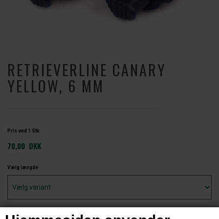
RETRIEVERLINE CANARY
YELLOW, 6 MM
Pris ved 1 Stk
70,00
DKK
Vælg længde
Vælg