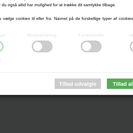
Skriv
r du også altid har mulighed for at trække dit samtykke tilbage.
Produktet er endnu ikke anmeldt.
vælge cookies til eller fra. Navnet på de forskellige typer af cookies f
RESSERET I FØLGENDE PRODUKTE
ige
Markedsføring
Funktionelle
S
r