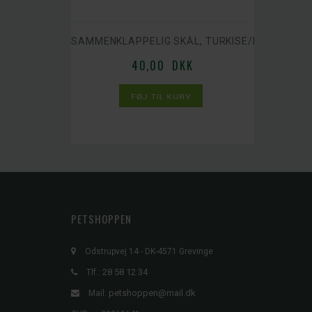
SAMMENKLAPPELIG SKÅL, TURKISE/BLÅ 550 ML
40,00 DKK
PETSHOPPEN
Odstrupvej 14 - DK-4571 Grevinge
28 58 12 34
Tlf.:
petshoppen@mail.dk
Mail: