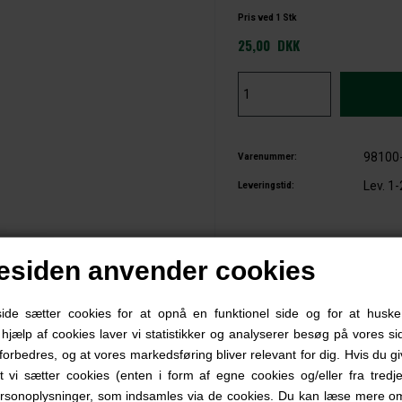
Pris ved 1 Stk
25,00
DKK
98100
Varenummer:
Lev. 1
Leveringstid:
Perfekt at have med sig i bilen eller på u
siden anvender cookies
Vandflasken er lavet i plast af god kvalit
Nem at skille ad ved rengøring.
e sætter cookies for at opnå en funktionel side og for at huske
d hjælp af cookies laver vi statistikker og analyserer besøg på vores sid
forbedres, og at vores markedsføring bliver relevant for dig. Hvis du g
at vi sætter cookies (enten i form af egne cookies og/eller fra tredje
0 anmeldelser
rsonoplysninger, som indsamles via de cookies. Du kan læse mere om