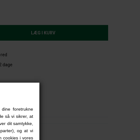
-red
-2 dage
dflugt.
et.
 dine foretrukne
e så vi sikrer, at
iver dit samtykke,
parter), og at vi
 cookies i vores