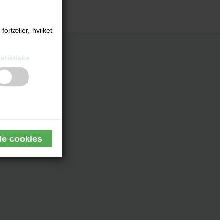
 en anmeldelse.
ortæller, hvilket
R
tatistiske