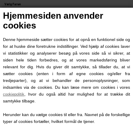
Vælg Farve
Hjemmesiden anvender
cookies
Denne hjemmeside sætter cookies for at opnå en funktionel side og
for at huske dine foretrukne indstillinger. Ved hjælp af cookies laver
vi statistikker og analyserer besøg på vores side så vi sikrer, at
88147
Varenummer:
siden hele tiden forbedres, og at vores markedsføring bliver
Leveringstid:
relevant for dig. Hvis du giver dit samtykke, så tillader du, at vi
sætter cookies (enten i form af egne cookies og/eller fra
tredjeparter), og at vi behandler de personoplysninger, som
Giv din hund en ny bedste ven med dette charmerende tøjdyr fra
indsamles via de cookies. Du kan læse mere om cookies i vores
, hvor du også altid har mulighed for at trække dit
cookiepolitik
Party Pets
samtykke tilbage.
Den bløde elefant fås i to flotte farvekombinationer: blå med
Herunder kan du vælge cookies til eller fra. Navnet på de forskellige
typer af cookies fortæller, hvilket formål de tjener.
orange detaljer eller lilla med lyserøde detaljer, og måler cirka 33
cm i længden – perfekt til hunde i alle størrelser at lege og hygge