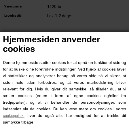
1120-br
Varenummer:
Lev. 1-2 dage
Leveringstid:
Fenriz er en serie halsbånd, liner og seler, der er lavet i en kraftig polyester
Hjemmesiden anvender
webbing. Materielet er solidt og praktisk. Stilen er enkelt, og produkterne er
designet med fokus på funktionalitet.
cookies
Denne hjemmeside sætter cookies for at opnå en funktionel side og
0 anmeldelser
for at huske dine foretrukne indstillinger. Ved hjælp af cookies laver
Skriv en anmeldelse.
vi statistikker og analyserer besøg på vores side så vi sikrer, at
Produktet er endnu ikke anmeldt.
siden hele tiden forbedres, og at vores markedsføring bliver
relevant for dig. Hvis du giver dit samtykke, så tillader du, at vi
sætter cookies (enten i form af egne cookies og/eller fra
MÅSKE ER DU OGSÅ
tredjeparter), og at vi behandler de personoplysninger, som
INTERESSERET I FØLGENDE
indsamles via de cookies. Du kan læse mere om cookies i vores
, hvor du også altid har mulighed for at trække dit
cookiepolitik
PRODUKTER
samtykke tilbage.